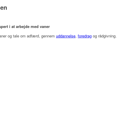
sen
ert i at arbejde med vaner
vaner og tale om adfærd, gennem
uddannelse
,
foredrag
og rådgivning.