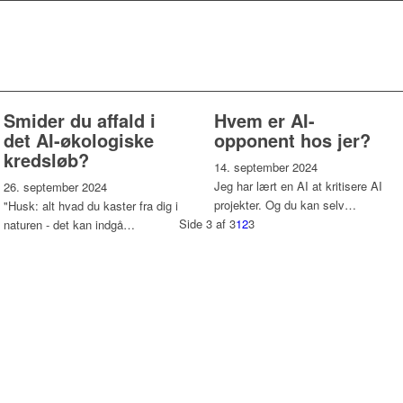
Smider du affald i
Hvem er AI-
det AI-økologiske
opponent hos jer?
kredsløb?
14. september 2024
Jeg har lært en AI at kritisere AI
26. september 2024
projekter. Og du kan selv…
"Husk: alt hvad du kaster fra dig i
Side 3 af 3
1
2
3
naturen - det kan indgå…