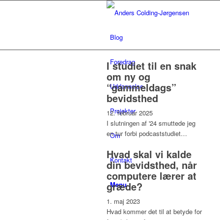
Blog
Foredrag
I studiet til en snak
om ny og
“gammeldags”
Uddannelse
bevidsthed
Projekter
12. februar 2025
I slutningen af '24 smuttede jeg
en tur forbi podcaststudiet…
Om
Hvad skal vi kalde
Kontakt
din bevidsthed, når
computere lærer at
græde?
Menu
1. maj 2023
Hvad kommer det til at betyde for