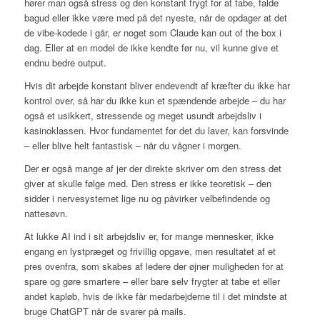
hører man også stress og den konstant frygt for at tabe, falde
bagud eller ikke være med på det nyeste, når de opdager at det
de vibe-kodede i går, er noget som Claude kan out of the box i
dag. Eller at en model de ikke kendte før nu, vil kunne give et
endnu bedre output.
Hvis dit arbejde konstant bliver endevendt af kræfter du ikke har
kontrol over, så har du ikke kun et spændende arbejde – du har
også et usikkert, stressende og meget usundt arbejdsliv i
kasinoklassen. Hvor fundamentet for det du laver, kan forsvinde
– eller blive helt fantastisk – når du vågner i morgen.
Der er også mange af jer der direkte skriver om den stress det
giver at skulle følge med. Den stress er ikke teoretisk – den
sidder i nervesystemet lige nu og påvirker velbefindende og
nattesøvn.
At lukke AI ind i sit arbejdsliv er, for mange mennesker, ikke
engang en lystpræget og frivillig opgave, men resultatet af et
pres ovenfra, som skabes af ledere der øjner muligheden for at
spare og gøre smartere – eller bare selv frygter at tabe et eller
andet kapløb, hvis de ikke får medarbejderne til i det mindste at
bruge ChatGPT når de svarer på mails.