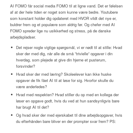
AI FOMO får social media FOMO til at ligne vand. Det er følelsen
af at der hele tiden er noget som kunne være bedre. Youtubere
som konstant holder dig opdateret med HVOR vildt det nye er,
buldrer frem og et populære som aldrig før. Og chefer med AI
FOMO spreder lige nu usikkerhed og stress, på de danske
arbejdspladser.
Det rejser nogle vigtige spørgsmål, vi er nødt til at stille: Hvad
sker der med dig, når alle de små ”trivielle” opgaver i din
hverdag, som plejede at give din hjerne et pusterum,
forsvinder?
Hvad sker der med læring? Skoleelever kan ikke huske
opgaver de fik fået AI til at løse for sig. Hvorfor skulle du
være anderledes?
Hvad med respekten? Hvad stiller du op med en kollega der
løser en opgave godt, hvis du ved at hun sandsynligvis bare
har brugt AI til det?
Og hvad sker der med ejerskabet til dine arbejdsopgaver, hvis
du efterhånden bare bliver en der prompter svar frem? PS: