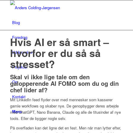
Blog
Foredrag
Hvis AI er så smart –
hvorfor er du så så
Uddannelse
stresset?
Projekter
Skal vi ikke lige tale om den
galopperende AI FOMO som du og din
Om
chef lider af?
Kontakt
Mit LinkedIn feed flyder over med mennesker som kasserer
gamle workflows og skaber nye. De genopbygger deres arbejde
Menu
med ChatGPT, Nano Banana, Claude og alle de titusinder af nye
tools. Eller de bygger nogle selv.
På overfladen kan det ligne det en fest. Men når man lytter efter,