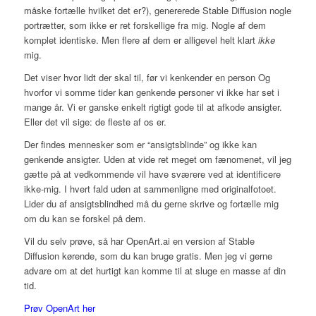
måske fortælle hvilket det er?), genererede Stable Diffusion nogle
portrætter, som ikke er ret forskellige fra mig. Nogle af dem
komplet identiske. Men flere af dem er alligevel helt klart
ikke
mig.
Det viser hvor lidt der skal til, før vi kenkender en person Og
hvorfor vi somme tider kan genkende personer vi ikke har set i
mange år. Vi er ganske enkelt rigtigt gode til at afkode ansigter.
Eller det vil sige: de fleste af os er.
Der findes mennesker som er “ansigtsblinde” og ikke kan
genkende ansigter. Uden at vide ret meget om fænomenet, vil jeg
gætte på at vedkommende vil have sværere ved at identificere
ikke-mig. I hvert fald uden at sammenligne med originalfotoet.
Lider du af ansigtsblindhed må du gerne skrive og fortælle mig
om du kan se forskel på dem.
Vil du selv prøve, så har OpenArt.ai en version af Stable
Diffusion kørende, som du kan bruge gratis. Men jeg vi gerne
advare om at det hurtigt kan komme til at sluge en masse af din
tid.
Prøv OpenArt her