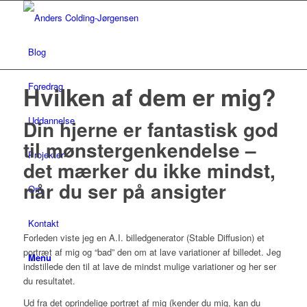
Blog
Foredrag
Hvilken af dem er mig?
Uddannelse
Din hjerne er fantastisk god
til mønstergenkendelse –
Projekter
det mærker du ikke mindst,
når du ser på ansigter
Om
Kontakt
Forleden viste jeg en A.I. billedgenerator (Stable Diffusion) et
portræt af mig og “bad” den om at lave variationer af billedet. Jeg
Menu
indstillede den til at lave de mindst mulige variationer og her ser
du resultatet.
Ud fra det oprindelige portræt af mig (kender du mig, kan du