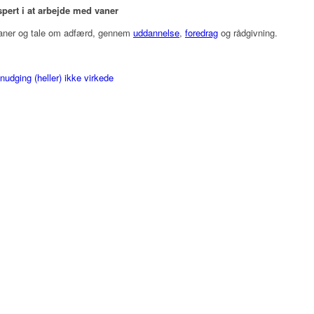
ert i at arbejde med vaner
vaner og tale om adfærd, gennem
uddannelse
,
foredrag
og rådgivning.
nudging (heller) ikke virkede