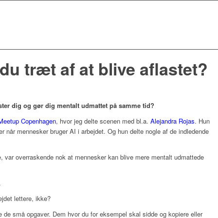
du træt af at blive aflastet?
ster dig og gør dig mentalt udmattet på samme tid?
Meetup Copenhagen
, hvor jeg delte scenen med bl.a.
Alejandra Rojas
. Hun
r når mennesker bruger AI i arbejdet. Og hun delte nogle af de indledende
e, var overraskende nok at mennesker kan blive mere mentalt udmattede
.
ejdet lettere, ikke?
le de små opgaver. Dem hvor du for eksempel skal sidde og kopiere eller