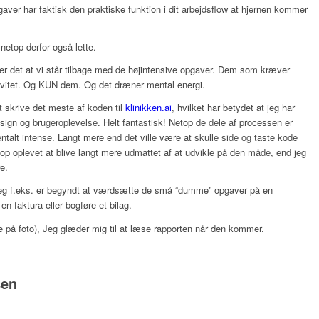
aver har faktisk den praktiske funktion i dit arbejdsflow at hjernen kommer
etop derfor også lette.
er det at vi står tilbage med de højintensive opgaver. Dem som kræver
tivitet. Og KUN dem. Og det dræner mental energi.
at skrive det meste af koden til
klinikken.ai
, hvilket har betydet at jeg har
ign og brugeroplevelse. Helt fantastisk! Netop de dele af processen er
alt intense. Langt mere end det ville være at skulle side og taste kode
top oplevet at blive langt mere udmattet af at udvikle på den måde, end jeg
e.
 jeg f.eks. er begyndt at værdsætte de små “dumme” opgaver på en
n faktura eller bogføre et bilag.
re på foto), Jeg glæder mig til at læse rapporten når den kommer.
sen