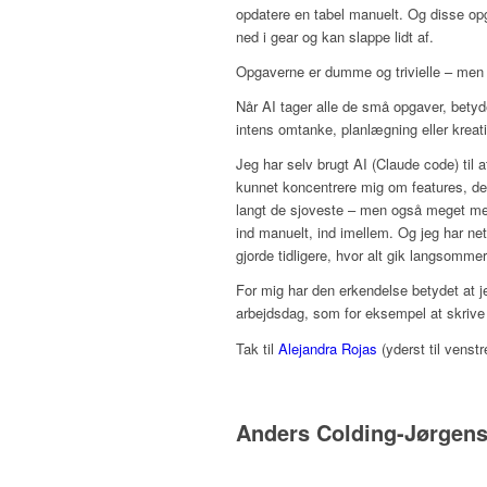
opdatere en tabel manuelt. Og disse opg
ned i gear og kan slappe lidt af.
Opgaverne er dumme og trivielle – men n
Når AI tager alle de små opgaver, betyd
intens omtanke, planlægning eller krea
Jeg har selv brugt AI (Claude code) til 
kunnet koncentrere mig om features, des
langt de sjoveste – men også meget ment
ind manuelt, ind imellem. Og jeg har ne
gjorde tidligere, hvor alt gik langsommer
For mig har den erkendelse betydet at
arbejdsdag, som for eksempel at skrive e
Tak til
Alejandra Rojas
(yderst til venst
Anders Colding-Jørgen