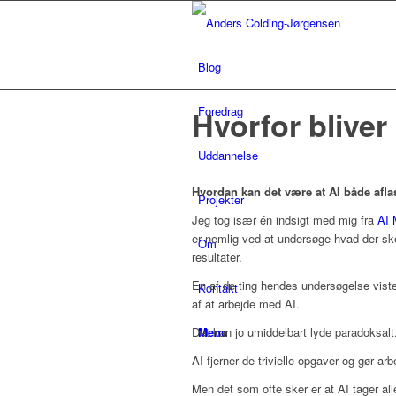
Blog
Foredrag
Hvorfor bliver 
Uddannelse
Hvordan kan det være at AI både afla
Projekter
Jeg tog især én indsigt med mig fra
AI 
er nemlig ved at undersøge hvad der ske
Om
resultater.
En af de ting hendes undersøgelse vist
Kontakt
af at arbejde med AI.
Menu
Det kan jo umiddelbart lyde paradoksalt
AI fjerner de trivielle opgaver og gør arb
Men det som ofte sker er at AI tager al