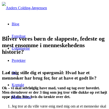
Blog
Foredrag
Bliver vores børn de slappeste, fedeste og
mest ensomme i menneskehedens
Uddannelse
historie?
Projekter
Lad mig stille dig et spørgsmål: Hvad har et
Om
mennesker har brug for, for at have et godt liv?
Kontakt
Ok – vi skal selvfølglig have mad, vand og tag over hovedet.
Men derudover er der 3 ting som jeg tror ville dukke op ret højt
oppe på din liste, hvis du tænkte over det.
Menu
Menu
Jeg tror at du ville være enig med mig om at et menneske skal