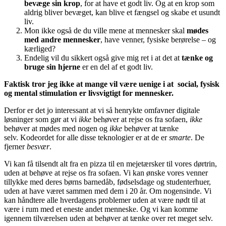
bevæge sin krop
, for at have et godt liv. Og at en krop som
aldrig bliver bevæget, kan blive et fængsel og skabe et usundt
liv.
Mon ikke også de du ville mene at mennesker skal
mødes
med andre mennesker
, have venner, fysiske berørelse – og
kærliged?
Endelig vil du sikkert også give mig ret i at det at
tænke og
bruge sin hjerne
er en del af et godt liv.
Faktisk tror jeg ikke at mange vil være uenige i at social, fysisk
og mental stimulation er livsvigtigt for mennesker.
Derfor er det jo interessant at vi så henrykte omfavner digitale
løsninger som gør at vi
ikke
behøver at rejse os fra sofaen,
ikke
behøver at mødes med nogen og
ikke
behøver at tænke
selv. Kodeordet for alle disse teknologier er at de er
smarte
. De
fjerner
besvær
.
Vi kan få tilsendt alt fra en pizza til en mejetærsker til vores dørtrin,
uden at behøve at rejse os fra sofaen. Vi kan ønske vores venner
tillykke med deres børns barnedåb, fødselsdage og studenterhuer,
uden at have været sammen med dem i 20 år. Om nogensinde. Vi
kan håndtere alle hverdagens problemer uden at være nødt til at
være i rum med et eneste andet menneske. Og vi kan komme
igennem tilværelsen uden at behøver at tænke over ret meget selv.