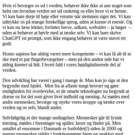
Hvis vi bevæger os ud i verden, behøver ikke ikke at ane noget som
helst om hvordan verden ser ud omkring os eller hvor vi er henne.
Vi kan bare dreje til høje eller venstre når stemmen siger det. Vi kan
udtrykke os på mange forskellige sprog, uden at kunne et eneste. Og
vi kan nu læse lektier, forfatter breve, udkast, websider – ja bøger –
uden at behøver at bøvle med at tænke selv. Vi kan bare skrive
ChatGPT en prompt, som ikke engang behøver at være stavet ret
godt.
Homo sapiens har aldrig været mere kompetente – vi kan få alt til at
ske med et par fingerbevægelser – men på den anden side har vi
aldrig
kunnet
så lidt. I hvert fald i vores højdigitaliserede del af
verden.
Den udvikling har været i gang i mange år. Man kan jo sige at den
begyndte med hjulet. Men fra at aflaste tungt besvær og gøre
muligheden for overlevelse, er de smarte teknologier nu begyndt at
dræne os for det som giver livet indhold og mening. At mødes med
andre mennesker, bevæge og styrke vores kroppe og tænke over
verden og os selv, blandt andet.
Selvfølgelig er der mange undtagelser. Mennesker går til fysisk
træning, mødes i foreninger og spiller, læser og finder på. Men
antallet af ensomme i Danmark er fordoblet(!) siden år 2000 og
mange mennesker sidder i funktionstømte hjem og snakker med