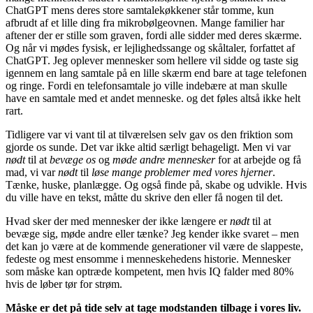
ChatGPT mens deres store samtalekøkkener står tomme, kun
afbrudt af et lille ding fra mikrobølgeovnen. Mange familier har
aftener der er stille som graven, fordi alle sidder med deres skærme.
Og når vi mødes fysisk, er lejlighedssange og skåltaler, forfattet af
ChatGPT. Jeg oplever mennesker som hellere vil sidde og taste sig
igennem en lang samtale på en lille skærm end bare at tage telefonen
og ringe. Fordi en telefonsamtale jo ville indebære at man skulle
have en samtale med et andet menneske. og det føles altså ikke helt
rart.
Tidligere var vi vant til at tilværelsen selv gav os den friktion som
gjorde os sunde. Det var ikke altid særligt behageligt. Men vi var
nødt
til at
bevæge os
og
møde andre mennesker
for at arbejde og få
mad, vi var
nødt
til
løse mange problemer med vores hjerner
.
Tænke, huske, planlægge. Og også finde på, skabe og udvikle. Hvis
du ville have en tekst, måtte du skrive den eller få nogen til det.
Hvad sker der med mennesker der ikke længere er
nødt
til at
bevæge sig, møde andre eller tænke? Jeg kender ikke svaret – men
det kan jo være at de kommende generationer vil være de slappeste,
fedeste og mest ensomme i menneskehedens historie. Mennesker
som måske kan optræde kompetent, men hvis IQ falder med 80%
hvis de løber tør for strøm.
Måske er det på tide selv at tage modstanden tilbage i vores liv.