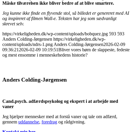
Måske tilværelsen ikke bliver bedre af at blive smartere.
Jeg kunne ikke finde en flyvende stol, så billedet er genereret med AI
og inspireret af filmen Wall-e. Teksten har jeg som sædvanligt
skrevet selv.
https://virkeligheden.dk/wp-content/uploads/bobquez.jpg
593
593
Anders Colding-Jørgensen
https://virkeligheden.dk/wp-
content/uploads/ndrs-1.png
Anders Colding-Jørgensen
2026-02-09
09:36:21
2026-02-09 10:19:51
Bliver vores børn de slappeste, fedeste
og mest ensomme i menneskehedens historie?
Anders Colding-Jørgensen
Cand.psych. adfærdspsykolog og ekspert i at arbejde med
vaner
Jeg hjælper mennesker med at forstå vaner og tale om adfærd,
gennem
uddannelse
,
foredrag
og rådgivning.
Kontakt mig her