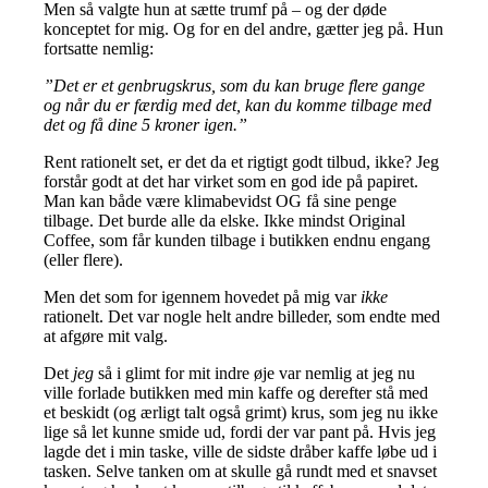
Men så valgte hun at sætte trumf på – og der døde
konceptet for mig. Og for en del andre, gætter jeg på. Hun
fortsatte nemlig:
”Det er et genbrugskrus, som du kan bruge flere gange
og når du er færdig med det, kan du komme tilbage med
det og få dine 5 kroner igen.”
Rent rationelt set, er det da et rigtigt godt tilbud, ikke? Jeg
forstår godt at det har virket som en god ide på papiret.
Man kan både være klimabevidst OG få sine penge
tilbage. Det burde alle da elske. Ikke mindst Original
Coffee, som får kunden tilbage i butikken endnu engang
(eller flere).
Men det som for igennem hovedet på mig var
ikke
rationelt. Det var nogle helt andre billeder, som endte med
at afgøre mit valg.
Det
jeg
så i glimt for mit indre øje var nemlig at jeg nu
ville forlade butikken med min kaffe og derefter stå med
et beskidt (og ærligt talt også grimt) krus, som jeg nu ikke
lige så let kunne smide ud, fordi der var pant på. Hvis jeg
lagde det i min taske, ville de sidste dråber kaffe løbe ud i
tasken. Selve tanken om at skulle gå rundt med et snavset