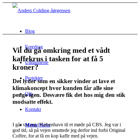
Blog
Foredrag
Vil du gå omkring med et vådt
kaffekrus i tasken for at få 5
Uddannelse
kroner?
Projekter
Det lyder som en sikker vinder at lave et
klimakoncept hvor kunden får alle sine
Om
penge igen. Desvære fik det hos mig den stik
modsatte effekt.
Kontakt
I går var jeg i København til et møde på CBS. Jeg var i
Menu
Menu
god tid, så på vejen smuttede jeg derfor ind forbi Original
Coffee, for at få en kop kaffe med på vejen.