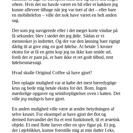
oftere. Hvis det nu havde været en bil eller et køkken jeg
kunne aflevere tilbage når jeg var træt af det – eller bare
en mobiltelefon – ville det nok have været en helt anden
sag.
Det som jeg navigerede efter i det meget korte vindue på
få sekunder, blev i stedet det jeg
følte
. Sådan er vi
mennesker jo indrettet. Og der var den løsning bare rigtigt
dårlig til at give mig en god følelse. At betale 5 kroner
ekstra for at få en grim kop jeg nu ikke kan smide ud,
fordi der er pant på, er bare ikke et ret godt tilbud, rent
følelsesmæssigt.
Hvad skulle Original Coffee så have gjort?
Den oplagte mulighed var at købe det mest bæredygtige
krus og bede mig betale ekstra for det. Bom. Ingen
mærkelige opgaver og semiforpligtelser oven i hatten. Det
ville
jeg
muligvis have gjort.
En anden mulighed ville være at ændre betydningen af
selve kruset. For eksempel at have gjort det flot og
dermed forvandlet det fra et rent funktionelt, til et æstetisk
objekt. Et med flotte farver eller en sjov figur på. Et jeg,
der i øjeblikket, kunne forestille mig at min datter f.eks.