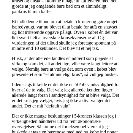
kruset og huske at komme tilbage til kaffebaren med det,
gjorde at jeg omgående bare bad om et almindeligt
papkrus til min kaffe.
Et indledende tilbud om at betale 5 kroner og gøre noget
bæredygtigt, var nu blevet til at betale for atfå en snavset
og lidt irriterende opgave pålagt. Oven i købet én det var
lidt svært helt at overskue konsekvenserne af. Og
vurderingen af det tilbud skulle jeg foretage spontant på
mindre end 10 sekunder. Det blev til et nej tak.
Husk, at der allerede fandtes en adfærd som plejede at
virke og som det, alt andet lige, ville være langt lettere at
vælge. Nemlig bare at væIge det, som oven i købet blev
præsenteret som “et almindeligt krus”, så vidt jeg husker.
I den slags tilfælde er der ikke en 50/50 sandsynlighed for
hver af de to valg. Det valg jeg allerede kender, ligger
allerede langt foran i sandsynlighed for at blive valgt. Det
er det krus jeg vælger, hvis jeg ikke aktivt vælger det
andet. Det er mit “default valg”.
Der er ikke mange beslutninger i 5-kroners klassen jeg i
virkeligheden håndterer ud fra rent økonomiske
overvejelser. Så kunne det for eksempel være at jeg
huskede at tage en bærepose med ned og købe ind noget