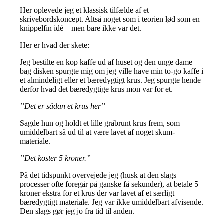
Her oplevede jeg et klassisk tilfælde af et
skrivebordskoncept. Altså noget som i teorien lød som en
knippelfin idé – men bare ikke var det.
Her er hvad der skete:
Jeg bestilte en kop kaffe ud af huset og den unge dame
bag disken spurgte mig om jeg ville have min to-go kaffe i
et almindeligt eller et bæredygtigt krus. Jeg spurgte hende
derfor hvad det bæredygtige krus mon var for et.
”Det er sådan et krus her”
Sagde hun og holdt et lille gråbrunt krus frem, som
umiddelbart så ud til at være lavet af noget skum-
materiale.
”Det koster 5 kroner.”
På det tidspunkt overvejede jeg (husk at den slags
processer ofte foregår på ganske få sekunder), at betale 5
kroner ekstra for et krus der var lavet af et særligt
bæredygtigt materiale. Jeg var ikke umiddelbart afvisende.
Den slags gør jeg jo fra tid til anden.