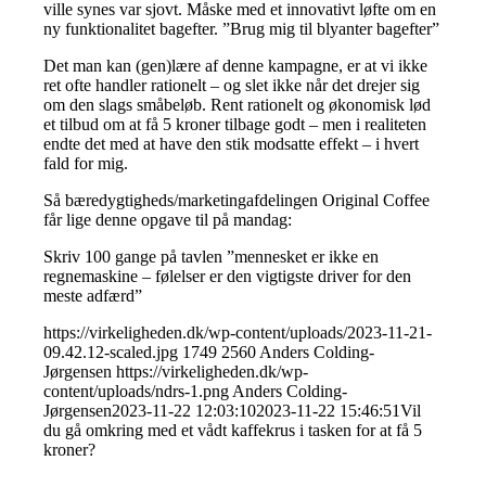
ville synes var sjovt. Måske med et innovativt løfte om en
ny funktionalitet bagefter. ”Brug mig til blyanter bagefter”
Det man kan (gen)lære af denne kampagne, er at vi ikke
ret ofte handler rationelt – og slet ikke når det drejer sig
om den slags småbeløb. Rent rationelt og økonomisk lød
et tilbud om at få 5 kroner tilbage godt – men i realiteten
endte det med at have den stik modsatte effekt – i hvert
fald for mig.
Så bæredygtigheds/marketingafdelingen Original Coffee
får lige denne opgave til på mandag:
Skriv 100 gange på tavlen ”mennesket er ikke en
regnemaskine – følelser er den vigtigste driver for den
meste adfærd”
https://virkeligheden.dk/wp-content/uploads/2023-11-21-
09.42.12-scaled.jpg
1749
2560
Anders Colding-
Jørgensen
https://virkeligheden.dk/wp-
content/uploads/ndrs-1.png
Anders Colding-
Jørgensen
2023-11-22 12:03:10
2023-11-22 15:46:51
Vil
du gå omkring med et vådt kaffekrus i tasken for at få 5
kroner?