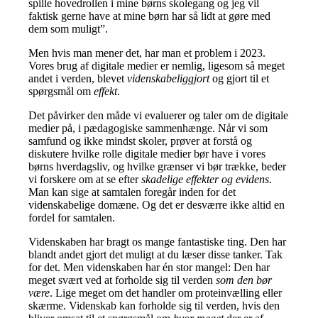
spille hovedrollen i mine børns skolegang og jeg vil
faktisk gerne have at mine børn har så lidt at gøre med
dem som muligt”.
Men hvis man mener det, har man et problem i 2023.
Vores brug af digitale medier er nemlig, ligesom så meget
andet i verden, blevet
videnskabeliggjort
og gjort til et
spørgsmål om
effekt
.
Det påvirker den måde vi evaluerer og taler om de digitale
medier på, i pædagogiske sammenhænge. Når vi som
samfund og ikke mindst skoler, prøver at forstå og
diskutere hvilke rolle digitale medier bør have i vores
børns hverdagsliv, og hvilke grænser vi bør trække, beder
vi forskere om at se efter
skadelige effekter og evidens
.
Man kan sige at samtalen foregår inden for det
videnskabelige domæne. Og det er desværre ikke altid en
fordel for samtalen.
Videnskaben har bragt os mange fantastiske ting. Den har
blandt andet gjort det muligt at du læser disse tanker. Tak
for det. Men videnskaben har én stor mangel: Den har
meget svært ved at forholde sig til verden
som den bør
være
. Lige meget om det handler om proteinvælling eller
skærme. Videnskab kan forholde sig til verden, hvis den