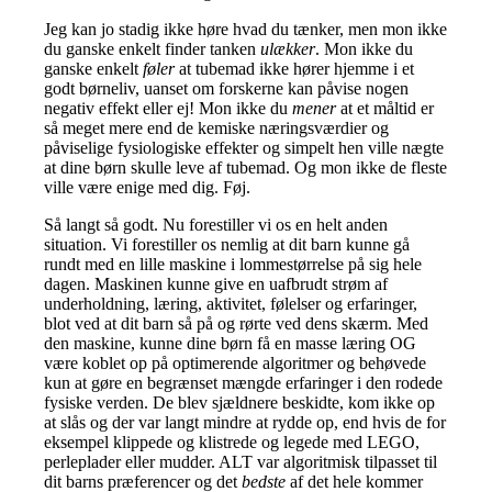
Jeg kan jo stadig ikke høre hvad du tænker, men mon ikke
du ganske enkelt finder tanken
ulækker
. Mon ikke du
ganske enkelt
føler
at tubemad ikke hører hjemme i et
godt børneliv, uanset om forskerne kan påvise nogen
negativ effekt eller ej! Mon ikke du
mener
at et måltid er
så meget mere end de kemiske næringsværdier og
påviselige fysiologiske effekter og simpelt hen ville nægte
at dine børn skulle leve af tubemad. Og mon ikke de fleste
ville være enige med dig. Føj.
Så langt så godt. Nu forestiller vi os en helt anden
situation. Vi forestiller os nemlig at dit barn kunne gå
rundt med en lille maskine i lommestørrelse på sig hele
dagen. Maskinen kunne give en uafbrudt strøm af
underholdning, læring, aktivitet, følelser og erfaringer,
blot ved at dit barn så på og rørte ved dens skærm. Med
den maskine, kunne dine børn få en masse læring OG
være koblet op på optimerende algoritmer og behøvede
kun at gøre en begrænset mængde erfaringer i den rodede
fysiske verden. De blev sjældnere beskidte, kom ikke op
at slås og der var langt mindre at rydde op, end hvis de for
eksempel klippede og klistrede og legede med LEGO,
perleplader eller mudder. ALT var algoritmisk tilpasset til
dit barns præferencer og det
bedste
af det hele kommer