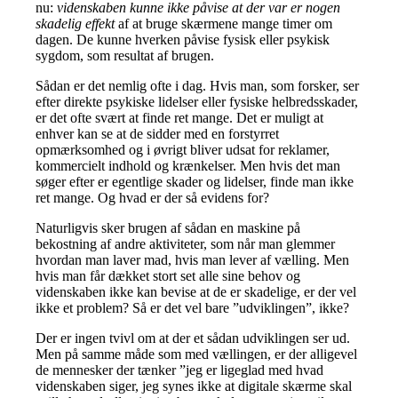
nu:
videnskaben kunne ikke
påvise at der var er nogen
skadelig effekt
af at bruge skærmene mange timer om
dagen. De kunne hverken påvise fysisk eller psykisk
sygdom, som resultat af brugen.
Sådan er det nemlig ofte i dag. Hvis man, som forsker, ser
efter direkte psykiske lidelser eller fysiske helbredsskader,
er det ofte svært at finde ret mange. Det er muligt at
enhver kan se at de sidder med en forstyrret
opmærksomhed og i øvrigt bliver udsat for reklamer,
kommercielt indhold og krænkelser. Men hvis det man
søger efter er egentlige skader og lidelser, finde man ikke
ret mange. Og hvad er der så evidens for?
Naturligvis sker brugen af sådan en maskine på
bekostning af andre aktiviteter, som når man glemmer
hvordan man laver mad, hvis man lever af vælling. Men
hvis man får dækket stort set alle sine behov og
videnskaben ikke kan bevise at de er skadelige, er der vel
ikke et problem? Så er det vel bare ”udviklingen”, ikke?
Der er ingen tvivl om at der et sådan udviklingen ser ud.
Men på samme måde som med vællingen, er der alligevel
de mennesker der tænker ”jeg er ligeglad med hvad
videnskaben siger, jeg synes ikke at digitale skærme skal