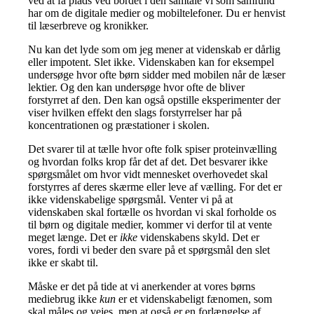
ved at få plads ved bordet i den samtale vi som samfund
har om de digitale medier og mobiltelefoner. Du er henvist
til læserbreve og kronikker.
Nu kan det lyde som om jeg mener at videnskab er dårlig
eller impotent. Slet ikke. Videnskaben kan for eksempel
undersøge hvor ofte børn sidder med mobilen når de læser
lektier. Og den kan undersøge hvor ofte de bliver
forstyrret af den. Den kan også opstille eksperimenter der
viser hvilken effekt den slags forstyrrelser har på
koncentrationen og præstationer i skolen.
Det svarer til at tælle hvor ofte folk spiser proteinvælling
og hvordan folks krop får det af det. Det besvarer ikke
spørgsmålet om hvor vidt mennesket overhovedet skal
forstyrres af deres skærme eller leve af vælling. For det er
ikke videnskabelige spørgsmål. Venter vi på at
videnskaben skal fortælle os hvordan vi skal forholde os
til børn og digitale medier, kommer vi derfor til at vente
meget længe. Det er
ikke
videnskabens skyld. Det er
vores, fordi vi beder den svare på et spørgsmål den slet
ikke er skabt til.
Måske er det på tide at vi anerkender at vores børns
mediebrug ikke
kun
er et videnskabeligt fænomen, som
skal måles og vejes, men at også er en forlængelse af