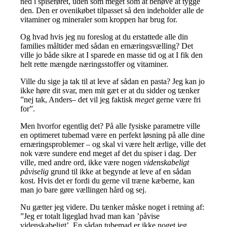
ned i spiserøret, uden som meget som at behøve at tygge
den. Den er ovenikøbet tilpasset så den indeholder alle de
vitaminer og mineraler som kroppen har brug for.
Og hvad hvis jeg nu foreslog at du erstattede alle din
families måltider med sådan en ernæringsvælling? Det
ville jo både sikre at I sparede en masse tid og at I fik den
helt rette mængde næringsstoffer og vitaminer.
Ville du sige ja tak til at leve af sådan en pasta? Jeg kan jo
ikke høre dit svar, men mit gæt er at du sidder og tænker
”nej tak, Anders– det vil jeg faktisk
meget
gerne være fri
for”.
Men hvorfor egentlig det? På alle fysiske parametre ville
en optimeret tubemad være en perfekt løsning på alle dine
ernæringsproblemer – og skal vi være helt ærlige, ville det
nok være sundere end meget af det du spiser i dag. Der
ville, med andre ord, ikke være nogen
videnskabeligt
påviselig
grund til ikke at begynde at leve af en sådan
kost. Hvis det er fordi du gerne vil træne kæberne, kan
man jo bare gøre vællingen hård og sej.
Nu gætter jeg videre. Du tænker måske noget i retning af:
”Jeg er totalt ligeglad hvad man kan ’påvise
videnskabeligt’. En sådan tubemad er ikke noget jeg