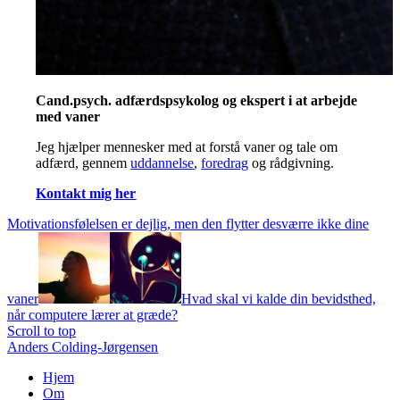
Cand.psych. adfærdspsykolog og ekspert i at arbejde
med vaner
Jeg hjælper mennesker med at forstå vaner og tale om
adfærd, gennem
uddannelse
,
foredrag
og rådgivning.
Kontakt mig her
Motivationsfølelsen er dejlig, men den flytter desværre ikke dine
vaner
Hvad skal vi kalde din bevidsthed,
når computere lærer at græde?
Scroll to top
Anders Colding-Jørgensen
Hjem
Om