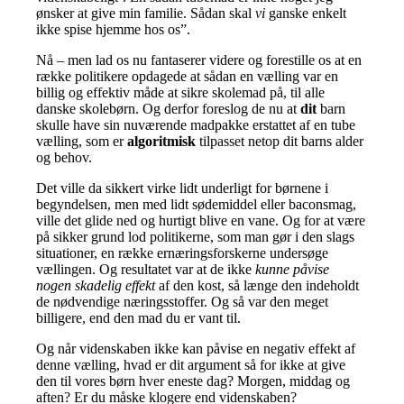
ønsker at give min familie. Sådan skal
vi
ganske enkelt
ikke spise hjemme hos os”.
Nå – men lad os nu fantaserer videre og forestille os at en
række politikere opdagede at sådan en vælling var en
billig og effektiv måde at sikre skolemad på, til alle
danske skolebørn. Og derfor foreslog de nu at
dit
barn
skulle have sin nuværende madpakke erstattet af en tube
vælling, som er
algoritmisk
tilpasset netop dit barns alder
og behov.
Det ville da sikkert virke lidt underligt for børnene i
begyndelsen, men med lidt sødemiddel eller baconsmag,
ville det glide ned og hurtigt blive en vane. Og for at være
på sikker grund lod politikerne, som man gør i den slags
situationer, en række ernæringsforskerne undersøge
vællingen. Og resultatet var at de ikke
kunne påvise
nogen skadelig effekt
af den kost, så længe den indeholdt
de nødvendige næringsstoffer. Og så var den meget
billigere, end den mad du er vant til.
Og når videnskaben ikke kan påvise en negativ effekt af
denne vælling, hvad er dit argument så for ikke at give
den til vores børn hver eneste dag? Morgen, middag og
aften? Er du måske klogere end videnskaben?