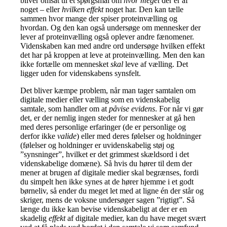
bliver omsat til et spørgsmål om
hvor meget
der er af
noget – eller
hvilken effekt
noget har. Den kan tælle
sammen hvor mange der spiser proteinvælling og
hvordan. Og den kan også undersøge om mennesker der
lever af proteinvælling også oplever andre fænomener.
Videnskaben kan med andre ord undersøge hvilken effekt
det har på kroppen at leve at proteinvælling. Men den kan
ikke fortælle om mennesket
skal
leve af vælling. Det
ligger uden for videnskabens synsfelt.
Det bliver kæmpe problem, når man tager samtalen om
digitale medier eller vælling som en videnskabelig
samtale, som handler om at
påvise evidens
. For når vi gør
det, er der nemlig ingen steder for mennesker at gå hen
med deres personlige erfaringer (de er personlige og
derfor ikke
valide
) eller med deres følelser og holdninger
(følelser og holdninger er uvidenskabelig støj og
”synsninger”, hvilket er det grimmest skældsord i det
videnskabelige domæne). Så hvis du hører til dem der
mener at brugen af digitale medier skal begrænses, fordi
du simpelt hen ikke synes at de hører hjemme i et godt
børneliv, så ender du meget let med at ligne én der står og
skriger, mens de voksne undersøger sagen ”rigtigt”. Så
længe du ikke kan bevise videnskabeligt at der er en
skadelig
effekt
af digitale medier, kan du have meget svært