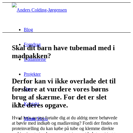
Blog
Foredrag
Skal dit barn have tubemad med i
madpakken?
Uddannelse
Projekter
Derfor kan vi ikke overlade det til
forskere at vurdere vores børns
Om
brug af skærme. For det er slet
ikke deres opgave.
Kontakt
Hvad hvis nu jeg fortalte dig at du aldrig mere behøvede
Menu
Menu
at bøvle med indkøb og madlavning? Fordi der findes en
proteinvælling du kan købe på tube og klemme direkte